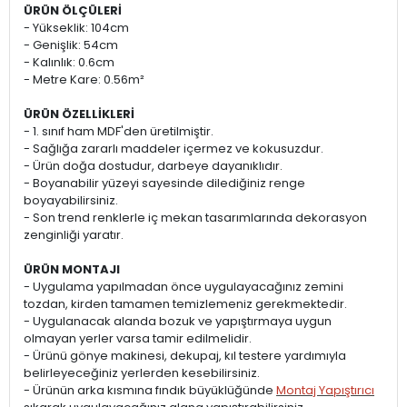
ÜRÜN ÖLÇÜLERİ
- Yükseklik: 104cm
- Genişlik: 54cm
- Kalınlık: 0.6cm
- Metre Kare: 0.56m²
ÜRÜN ÖZELLİKLERİ
- 1. sınıf ham MDF'den üretilmiştir.
- Sağlığa zararlı maddeler içermez ve kokusuzdur.
- Ürün doğa dostudur, darbeye dayanıklıdır.
- Boyanabilir yüzeyi sayesinde dilediğiniz renge
boyayabilirsiniz.
- Son trend renklerle iç mekan tasarımlarında dekorasyon
zenginliği yaratır.
ÜRÜN MONTAJI
- Uygulama yapılmadan önce uygulayacağınız zemini
tozdan, kirden tamamen temizlemeniz gerekmektedir.
- Uygulanacak alanda bozuk ve yapıştırmaya uygun
olmayan yerler varsa tamir edilmelidir.
- Ürünü gönye makinesi, dekupaj, kıl testere yardımıyla
belirleyeceğiniz yerlerden kesebilirsiniz.
- Ürünün arka kısmına fındık büyüklüğünde
Montaj Yapıştırıcı