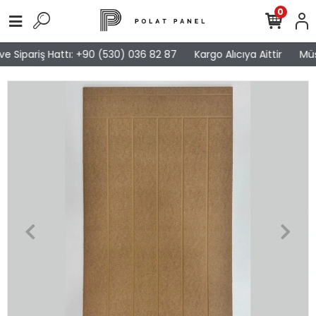
0
e Sipariş Hattı: +90 (530) 036 82 87
Kargo Alıcıya Aittir
Müşt