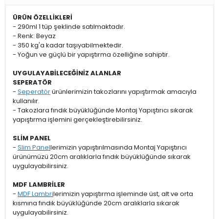
ÜRÜN ÖZELLİKLERİ
- 290ml 1 tüp şeklinde satılmaktadır.
- Renk: Beyaz
- 350 kg'a kadar taşıyabilmektedir.
- Yoğun ve güçlü bir yapıştırma özelliğine sahiptir.
UYGULAYABİLECEĞİNİZ ALANLAR
SEPERATÖR
-
Seperatör
ürünlerimizin takozlarını yapıştırmak amacıyla
kullanılır.
- Takozlara fındık büyüklüğünde Montaj Yapıştırıcı sıkarak
yapıştırma işlemini gerçekleştirebilirsiniz.
SLİM PANEL
-
Slim Panel
lerimizin yapıştırılmasında Montaj Yapıştırıcı
ürünümüzü 20cm aralıklarla fındık büyüklüğünde sıkarak
uygulayabilirsiniz.
MDF LAMBRİLER
-
MDF Lambri
lerimizin yapıştırma işleminde üst, alt ve orta
kısmına fındık büyüklüğünde 20cm aralıklarla sıkarak
uygulayabilirsiniz.