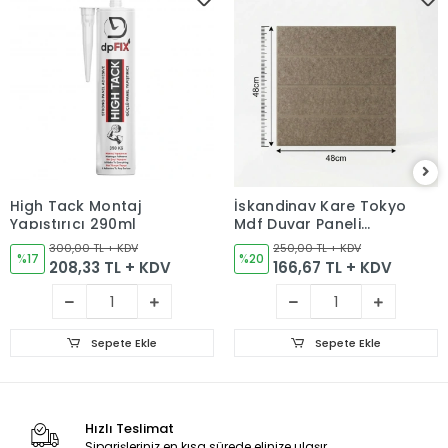
High Tack Montaj
İskandinav Kare Tokyo
Yapıştırıcı 290ml
Mdf Duvar Paneli
48x48 cm
300,00 TL + KDV
250,00 TL + KDV
%17
%20
208,33 TL + KDV
166,67 TL + KDV
Sepete Ekle
Sepete Ekle
Hızlı Teslimat
Siparişleriniz en kısa sürede elinize ulaşır.