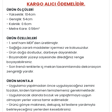
KARGO ALICI ÖDEMELİDİR.
ÜRÜN ÖLÇÜLERİ
- Yükseklik: 104cm
- Genişlik: 54cm
- Kalınlık: 0.6cm
- Metre Kare: 0.56m²
ÜRÜN ÖZELLİKLERİ
- 1. sınıf ham MDF'den üretilmiştir.
- Sağlığa zararlı maddeler içermez ve kokusuzdur.
- Ürün doğa dostudur, darbeye dayanıklıdır.
- Boyanabilir yüzeyi sayesinde dilediğiniz renge
boyayabilirsiniz.
- Son trend renklerle iç mekan tasarımlarında dekorasyon
zenginliği yaratır.
ÜRÜN MONTAJI
- Uygulama yapılmadan önce uygulayacağınız zemini
tozdan, kirden tamamen temizlemeniz gerekmektedir.
- Uygulanacak alanda bozuk ve yapıştırmaya uygun
olmayan yerler varsa tamir edilmelidir.
- Ürünü gönye makinesi, dekupaj, kıl testere yardımıyla
belirleyeceğiniz yerlerden kesebilirsiniz.