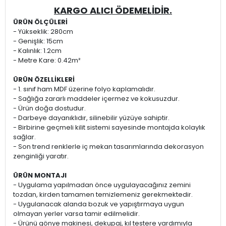
KARGO ALICI ÖDEMELİDİR.
ÜRÜN ÖLÇÜLERİ
- Yükseklik: 280cm
- Genişlik: 15cm
- Kalınlık: 1.2cm
- Metre Kare: 0.42m²
ÜRÜN ÖZELLİKLERİ
- 1. sınıf ham MDF üzerine folyo kaplamalıdır.
- Sağlığa zararlı maddeler içermez ve kokusuzdur.
- Ürün doğa dostudur.
- Darbeye dayanıklıdır, silinebilir yüzüye sahiptir.
- Birbirine geçmeli kilit sistemi sayesinde montajda kolaylık
sağlar.
- Son trend renklerle iç mekan tasarımlarında dekorasyon
zenginliği yaratır.
ÜRÜN MONTAJI
- Uygulama yapılmadan önce uygulayacağınız zemini
tozdan, kirden tamamen temizlemeniz gerekmektedir.
- Uygulanacak alanda bozuk ve yapıştırmaya uygun
olmayan yerler varsa tamir edilmelidir.
- Ürünü gönye makinesi, dekupaj, kıl testere yardımıyla