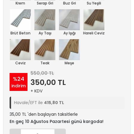
Krem
Serap Gri
Buz Gri
Su Yeşili
Brüt Beton
Ay Taşı
Ay Işığı
Hareli Ceviz
Ceviz
Teak
Meşe
550,00 TL
%24
350,00 TL
indirim
+ KDV
Havale/EFT ile
415,80 TL
35,00 TL 'den başlayan taksitlerle
En geç 10 Ağustos Pazartesi günü kargoda!