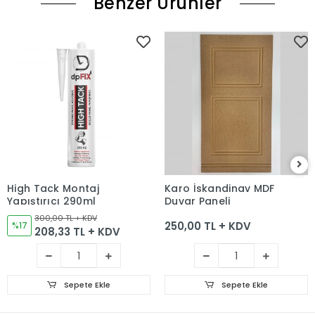
Benzer Ürünler
High Tack Montaj
Karo İskandinav MDF
Yapıştırıcı 290ml
Duvar Paneli
300,00 TL + KDV
250,00 TL + KDV
%17
208,33 TL + KDV
Sepete Ekle
Sepete Ekle