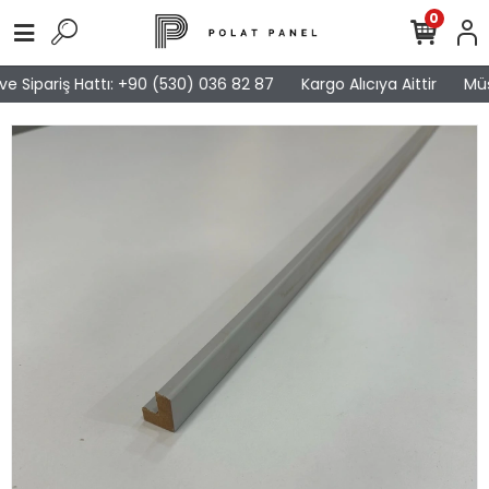
0
e Sipariş Hattı: +90 (530) 036 82 87
Kargo Alıcıya Aittir
Müşt