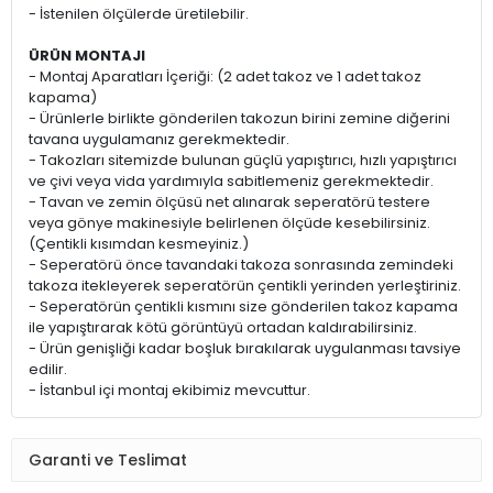
- İstenilen ölçülerde üretilebilir.
ÜRÜN MONTAJI
- Montaj Aparatları İçeriği: (2 adet takoz ve 1 adet takoz
kapama)
- Ürünlerle birlikte gönderilen takozun birini zemine diğerini
tavana uygulamanız gerekmektedir.
- Takozları sitemizde bulunan güçlü yapıştırıcı, hızlı yapıştırıcı
ve çivi veya vida yardımıyla sabitlemeniz gerekmektedir.
- Tavan ve zemin ölçüsü net alınarak seperatörü testere
veya gönye makinesiyle belirlenen ölçüde kesebilirsiniz.
(Çentikli kısımdan kesmeyiniz.)
- Seperatörü önce tavandaki takoza sonrasında zemindeki
takoza itekleyerek seperatörün çentikli yerinden yerleştiriniz.
- Seperatörün çentikli kısmını size gönderilen takoz kapama
ile yapıştırarak kötü görüntüyü ortadan kaldırabilirsiniz.
- Ürün genişliği kadar boşluk bırakılarak uygulanması tavsiye
edilir.
- İstanbul içi montaj ekibimiz mevcuttur.
Garanti ve Teslimat