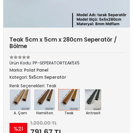
Teak 5cm x 5cm x 280cm Seperatör /
Bölme
Ürün Kodu:
PP-SEPERATORTEAK5X5
Marka:
Polat Panel
Kategori:
5x5cm Seperatör
Renk Seçenekleri: Teak
A. Çam
Hamilton
Teak
Antrasit
1.200,00 TL
%21
791,67 TL