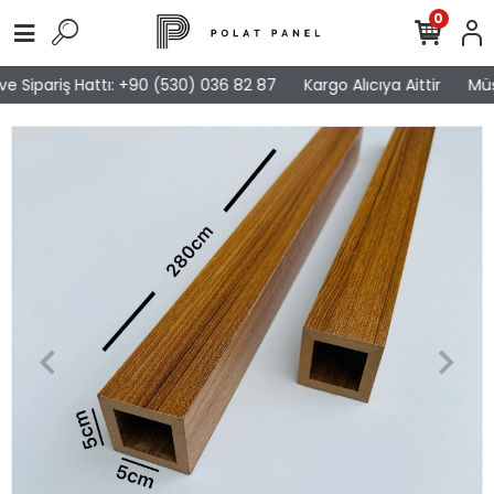
0
e Sipariş Hattı: +90 (530) 036 82 87
Kargo Alıcıya Aittir
Müşt