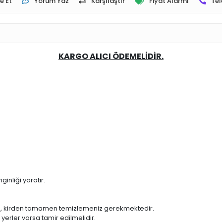
e Et
Yorum Yaz
Karşılaştır
Fiyat Alarmı
Tel
KARGO ALICI ÖDEMELİDİR.
inliği yaratır.
, kirden tamamen temizlemeniz gerekmektedir.
rler varsa tamir edilmelidir.