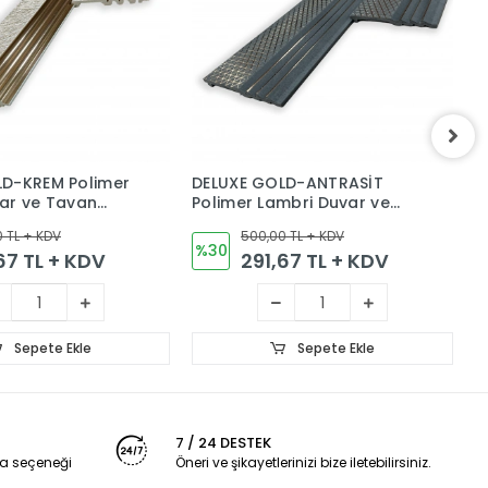
LD-KREM Polimer
DELUXE GOLD-ANTRASİT
D
ar ve Tavan
Polimer Lambri Duvar ve
L
aneli 12cm
Tavan Kaplama Paneli
K
 TL + KDV
500,00 TL + KDV
12cm
%30
67 TL + KDV
291,67 TL + KDV
Sepete Ekle
Sepete Ekle
7 / 24 DESTEK
a seçeneği
Öneri ve şikayetlerinizi bize iletebilirsiniz.