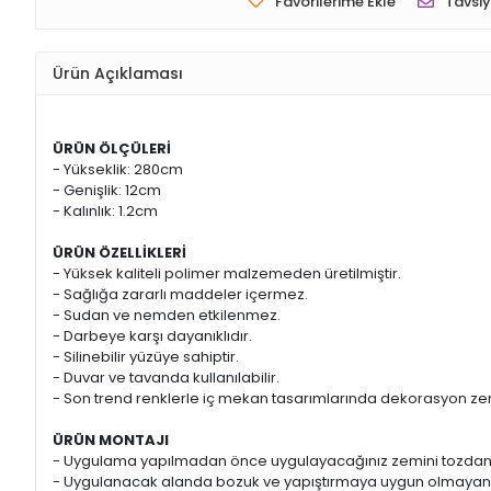
Favorilerime Ekle
Tavsiy
Ürün Açıklaması
ÜRÜN ÖLÇÜLERİ
- Yükseklik: 280cm
- Genişlik: 12cm
- Kalınlık: 1.2cm
ÜRÜN ÖZELLİKLERİ
- Yüksek kaliteli polimer malzemeden üretilmiştir.
- Sağlığa zararlı maddeler içermez.
- Sudan ve nemden etkilenmez.
- Darbeye karşı dayanıklıdır.
- Silinebilir yüzüye sahiptir.
- Duvar ve tavanda kullanılabilir.
- Son trend renklerle iç mekan tasarımlarında dekorasyon zeng
ÜRÜN MONTAJI
- Uygulama yapılmadan önce uygulayacağınız zemini tozdan
- Uygulanacak alanda bozuk ve yapıştırmaya uygun olmayan ye