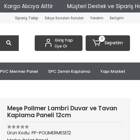
o Alıcıya Aittir
Müşteri Destek ve Sipariş Hattı: 
Sipariş Takip
Sıkça Sorulan Sorular
Yardım
İletişim
0
Giriş Yap
Sepetim
Üye Ol
PVC Mermer Panel
SPC Zemin Kaplama
Yapı Market
Meşe Polimer Lambri Duvar ve Tavan
Kaplama Paneli 12cm
Ürün Kodu:
PP-POLIMERMESE12