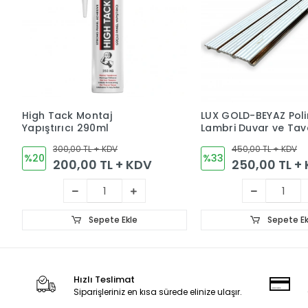
High Tack Montaj
LUX GOLD-BEYAZ Pol
Yapıştırıcı 290ml
Lambri Duvar ve Ta
Kaplama Paneli 12c
300,00 TL + KDV
450,00 TL + KDV
%20
%33
200,00 TL + KDV
250,00 TL +
Sepete Ekle
Sepete Ek
Hızlı Teslimat
Siparişleriniz en kısa sürede elinize ulaşır.