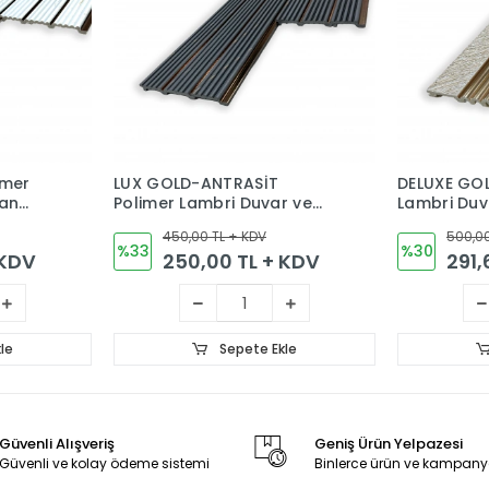
imer
LUX GOLD-ANTRASİT
DELUXE GO
van
Polimer Lambri Duvar ve
Lambri Duv
m
Tavan Kaplama Paneli
Kaplama P
450,00 TL + KDV
500,00
12cm
%33
%30
 KDV
250,00 TL + KDV
291,
le
Sepete Ekle
Güvenli Alışveriş
Geniş Ürün Yelpazesi
Güvenli ve kolay ödeme sistemi
Binlerce ürün ve kampany