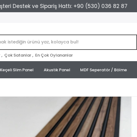
Destek ve Sipariş Hattı: +90 (530) 036 82 87
Karg
r
,
Çok Satanlar
,
En Çok Oylananlar
Keçeli Slim Panel
Akustik Panel
MDF Seperatör / Bölme