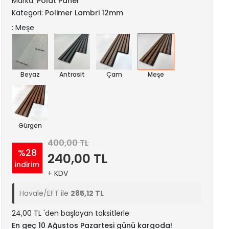
Marka:
Polat Panel
Kategori:
Polimer Lambri 12mm
: Meşe
Beyaz
Antrasit
Çam
Meşe
Gürgen
400,00 TL
%28
240,00 TL
indirim
+ KDV
Havale/EFT ile
285,12 TL
24,00 TL 'den başlayan taksitlerle
En geç 10 Ağustos Pazartesi günü kargoda!