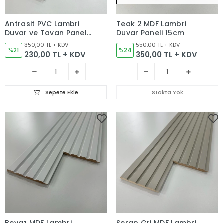
Antrasit PVC Lambri
Teak 2 MDF Lambri
Duvar ve Tavan Paneli
Duvar Paneli 15cm
12cm
350,00 TL + KDV
550,00 TL + KDV
%21
%24
230,00 TL + KDV
350,00 TL + KDV
Sepete Ekle
Stokta Yok
Beyaz MDF Lambri
Serap Gri MDF Lambri