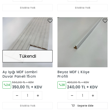
Stokta Yok
Stokta Yok
Tükendi
Ay Işığı MDF Lambri
Beyaz MDF L Köşe
Duvar Paneli 15cm
Profili
550,00 TL + KDV
400,00 TL + KDV
%24
%28
350,00 TL + KDV
240,00 TL + KDV
Stokta Yok
Sepete Ekle