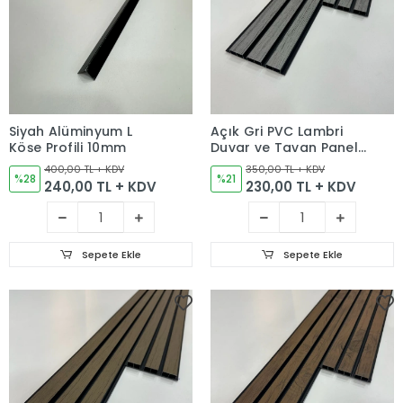
Siyah Alüminyum L
Açık Gri PVC Lambri
Köşe Profili 10mm
Duvar ve Tavan Paneli
12cm
400,00 TL + KDV
350,00 TL + KDV
%28
%21
240,00 TL + KDV
230,00 TL + KDV
Sepete Ekle
Sepete Ekle