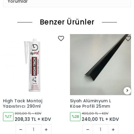
Yorumlar
Benzer Ürünler
High Tack Montaj
Siyah Alüminyum L
Yapıştırıcı 290ml
Köşe Profili 25mm
300,00 TL + KDV
400,00 TL + KDV
%17
%28
208,33 TL + KDV
240,00 TL + KDV