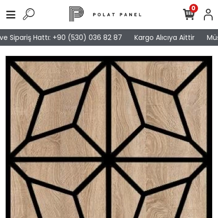
0
 Sipariş Hattı: +90 (530) 036 82 87
Kargo Alıcıya Aittir
Müşt