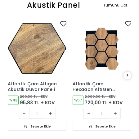
Akustik Panel
Tümünü Gör
Atlantik Çam Altıgen
Atlantik Çam
Akustik Duvar Paneli
Hexagon AltıGen
Akustik Duvar Paneli
200,00 TL + KDV
2.000,00 TL + KDV
%43
%57
95,83 TL + KDV
720,00 TL + KDV
Sepete Ekle
Sepete Ekle