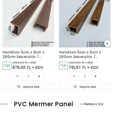
Hamilton 5cm x 8cm x
Hamilton 5cm x 5cm x
280cm Seperatör /
280cm Seperatör /
Bölme
Bölme
1.350,00 TL + KDV
1.200,00 TL + KDV
%22
%21
875,00 TL + KDV
791,67 TL + KDV
Sepete Ekle
Sepete Ekle
PVC Mermer Panel
Tümünü Gör