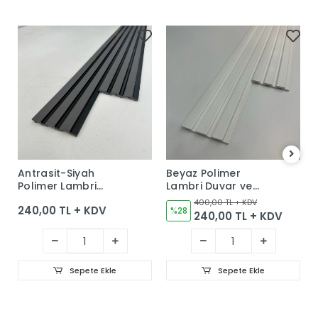
Antrasit-Siyah
Beyaz Polimer
Polimer Lambri
Lambri Duvar ve
Duvar ve Tavan
Tavan Kaplama
400,00 TL + KDV
240,00 TL + KDV
Kaplama Paneli
Paneli 12cm
%28
240,00 TL + KDV
12cm
Sepete Ekle
Sepete Ekle