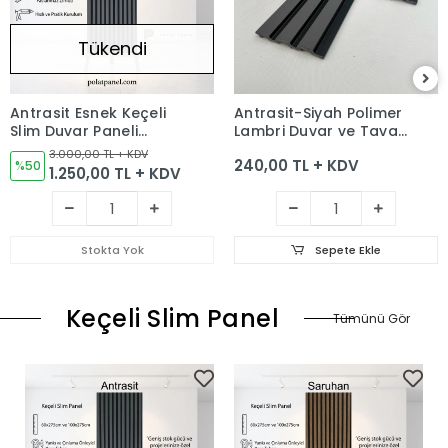
Tükendi
Antrasit Esnek Keçeli
Antrasit-Siyah Polimer
Slim Duvar Paneli
Lambri Duvar ve Tavan
100cm
Kaplama Paneli 12cm
3.000,00 TL + KDV
240,00 TL + KDV
%50
1.250,00 TL + KDV
Stokta Yok
Sepete Ekle
Keçeli Slim Panel
Tümünü Gör