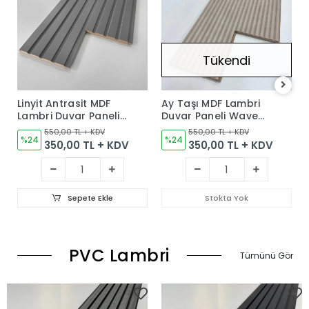
Tükendi
Linyit Antrasit MDF
Ay Taşı MDF Lambri
Lambri Duvar Paneli
Duvar Paneli Wave
15cm
15cm
550,00 TL + KDV
550,00 TL + KDV
%24
%24
350,00 TL + KDV
350,00 TL + KDV
Sepete Ekle
Stokta Yok
PVC Lambri
Tümünü Gör