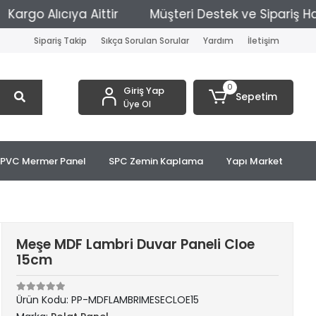
 Alıcıya Aittir
Müşteri Destek ve Sipariş Hattı: +
Sipariş Takip
Sıkça Sorulan Sorular
Yardım
İletişim
0
Giriş Yap
Sepetim
Üye Ol
PVC Mermer Panel
SPC Zemin Kaplama
Yapı Market
Meşe MDF Lambri Duvar Paneli Cloe
15cm
Ürün Kodu:
PP-MDFLAMBRIMESECLOE15