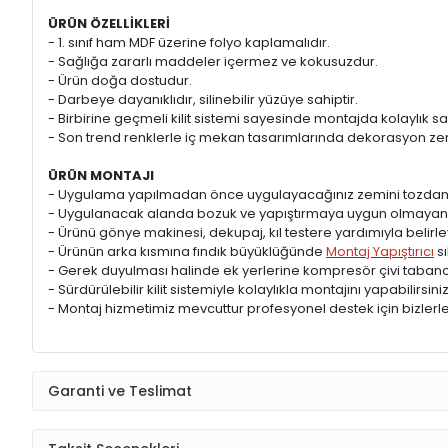
ÜRÜN ÖZELLİKLERİ
- 1. sınıf ham MDF üzerine folyo kaplamalıdır.
- Sağlığa zararlı maddeler içermez ve kokusuzdur.
- Ürün doğa dostudur.
- Darbeye dayanıklıdır, silinebilir yüzüye sahiptir.
- Birbirine geçmeli kilit sistemi sayesinde montajda kolaylık sa
- Son trend renklerle iç mekan tasarımlarında dekorasyon zeng
ÜRÜN MONTAJI
- Uygulama yapılmadan önce uygulayacağınız zemini tozdan
- Uygulanacak alanda bozuk ve yapıştırmaya uygun olmayan ye
- Ürünü gönye makinesi, dekupaj, kıl testere yardımıyla belirle
- Ürünün arka kısmına fındık büyüklüğünde
Montaj Yapıştırıcı
sı
- Gerek duyulması halinde ek yerlerine kompresör çivi tabancas
- Sürdürülebilir kilit sistemiyle kolaylıkla montajını yapabilirsiniz
- Montaj hizmetimiz mevcuttur profesyonel destek için bizlerle 
Garanti ve Teslimat