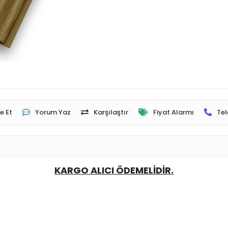
e Et
Yorum Yaz
Karşılaştır
Fiyat Alarmı
Tel
KARGO ALICI ÖDEMELİDİR.