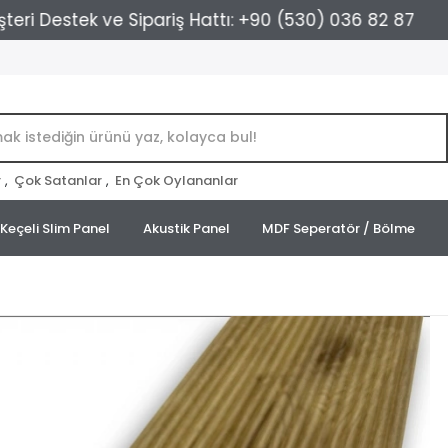
estek ve Sipariş Hattı: +90 (530) 036 82 87
Kargo
r
,
Çok Satanlar
,
En Çok Oylananlar
Keçeli Slim Panel
Akustik Panel
MDF Seperatör / Bölme