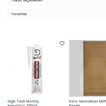
Taksit Seçenekleri
Yorumlar
High Tack Montaj
Karo İskandinav MD
Yapıştırıcı 290ml
Paneli