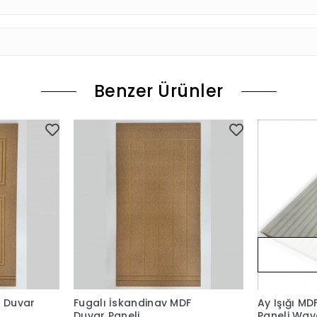
Benzer Ürünler
F Duvar
Fugalı İskandinav MDF
Ay Işığı MD
Duvar Paneli
Paneli Wav