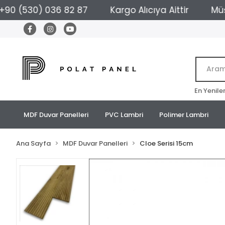
530) 036 82 87
Kargo Alıcıya Aittir
Müşteri D
En Yenile
MDF Duvar Panelleri
PVC Lambri
Polimer Lambri
Ana Sayfa
MDF Duvar Panelleri
Cloe Serisi 15cm