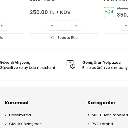
550,00
250,00 TL + KDV
%24
350,
le
Sepete Ekle
Güvenli Alışveriş
Geniş Ürün Yelpazesi
Güvenli ve kolay ödeme sistemi
Binlerce ürün ve kampany
Kurumsal
Kategoriler
Hakkımızda
MDF Duvar Paneller
Gizlilik Sözleşmesi
PVC Lambri