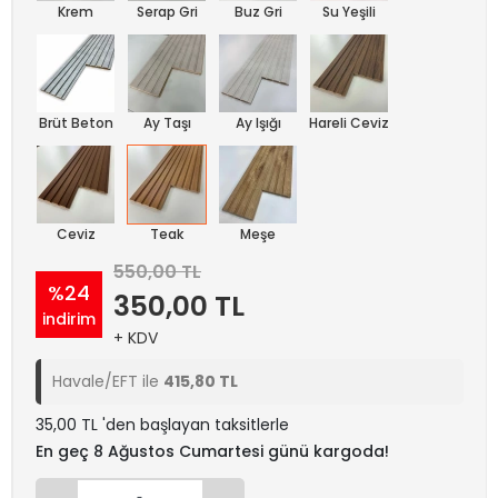
Krem
Serap Gri
Buz Gri
Su Yeşili
Brüt Beton
Ay Taşı
Ay Işığı
Hareli Ceviz
Ceviz
Teak
Meşe
550,00 TL
%24
350,00 TL
indirim
+ KDV
Havale/EFT ile
415,80 TL
35,00 TL 'den başlayan taksitlerle
En geç 8 Ağustos Cumartesi günü kargoda!