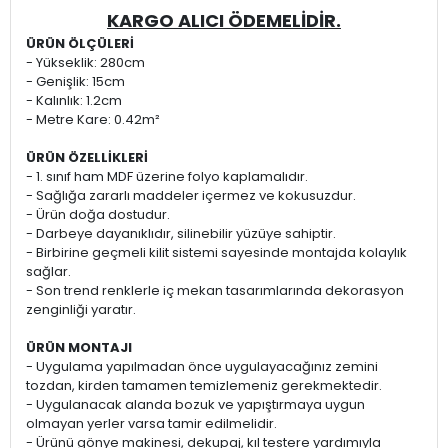
KARGO ALICI ÖDEMELİDİR.
ÜRÜN ÖLÇÜLERİ
- Yükseklik: 280cm
- Genişlik: 15cm
- Kalınlık: 1.2cm
- Metre Kare: 0.42m²
ÜRÜN ÖZELLİKLERİ
- 1. sınıf ham MDF üzerine folyo kaplamalıdır.
- Sağlığa zararlı maddeler içermez ve kokusuzdur.
- Ürün doğa dostudur.
- Darbeye dayanıklıdır, silinebilir yüzüye sahiptir.
- Birbirine geçmeli kilit sistemi sayesinde montajda kolaylık
sağlar.
- Son trend renklerle iç mekan tasarımlarında dekorasyon
zenginliği yaratır.
ÜRÜN MONTAJI
- Uygulama yapılmadan önce uygulayacağınız zemini
tozdan, kirden tamamen temizlemeniz gerekmektedir.
- Uygulanacak alanda bozuk ve yapıştırmaya uygun
olmayan yerler varsa tamir edilmelidir.
- Ürünü gönye makinesi, dekupaj, kıl testere yardımıyla