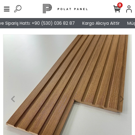
0
 Sipariş Hattı: +90 (530) 036 82 87
Kargo Alıcıya Aittir
Müşte